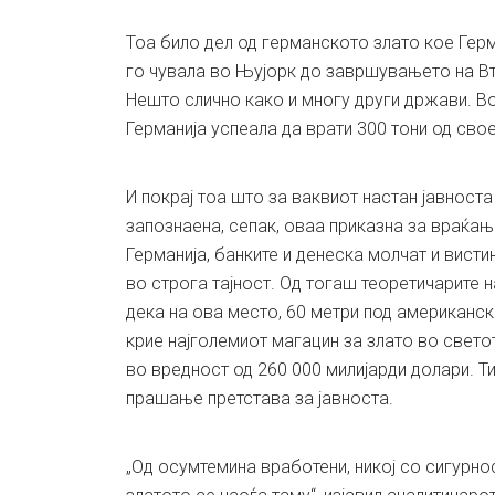
Тоа било дел од германското злато кое Гер
го чувала во Њујорк до завршувањето на Вт
Нешто слично како и многу други држави. Во
Германија успеала да врати 300 тони од свое
И покрај тоа што за ваквиот настан јавност
запознаена, сепак, оваа приказна за враќањ
Германија, банките и денеска молчат и висти
во строга тајност. Од тогаш теоретичарите 
дека на ова место, 60 метри под американск
крие најголемиот магацин за злато во светот
во вредност од 260 000 милијарди долари. Т
прашање претстава за јавноста.
„Од осумтемина вработени, никој со сигурно