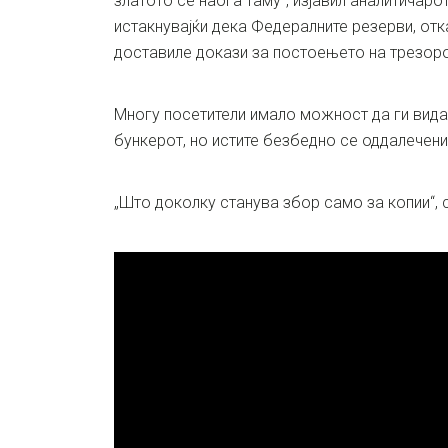
златото се наоѓа таму“, изјавил аналитичаро
истакнувајќи дека Федералните резерви, отк
доставиле докази за постоењето на трезоро
Многу посетители имало можност да ги видат
бункерот, но истите безбедно се оддалечени
„Што доколку станува збор само за копии“, с