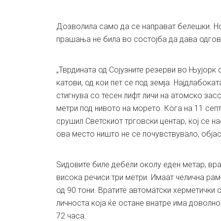
Дозволила само да се направат белешки. Но
прашања не била во состојба да дава одгов
„Тврдината од Сојузните резерви во Њујорк 
катови, од кои пет се под земја. Најдлабокат
стигнува со тесен лифт личи на атомско зас
метри под нивото на морето. Кога на 11 сеп
срушил Светскиот трговски центар, кој се на
ова место ништо не се почувствувало, објас
Ѕидовите биле дебели околу еден метар, вра
висока речиси три метри. Имаат челична рам
од 90 тони. Вратите автоматски херметички 
личноста која ќе остане внатре има доволн
72 часа.