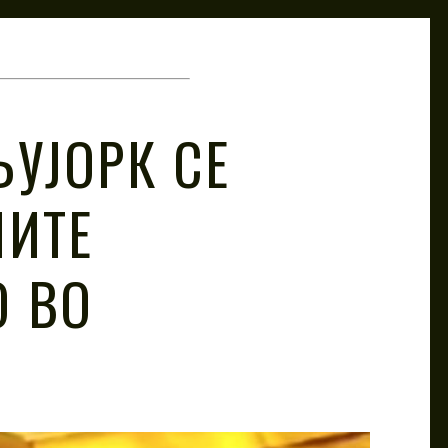
ЊУЈОРК СЕ
МИТЕ
О ВО