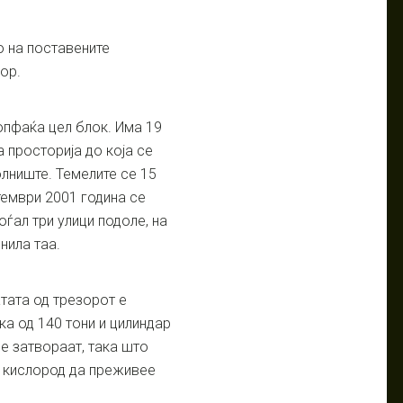
 на поставените
ор.
опфаќа цел блок. Има 19
а просторија до која се
олниште. Темелите се 15
тември 2001 година се
оѓал три улици подоле, на
нила таа.
тата од трезорот е
ка од 140 тони и цилиндар
се затвораат, така што
о кислород да преживее