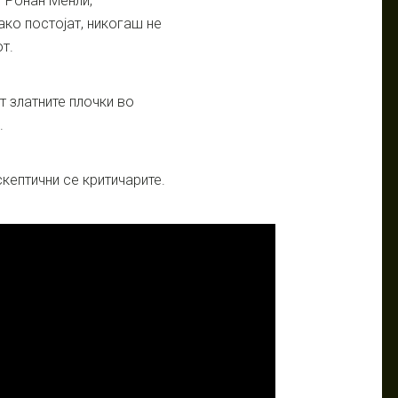
т Ронан Менли,
ако постојат, никогаш не
т.
 златните плочки во
.
кептични се критичарите.