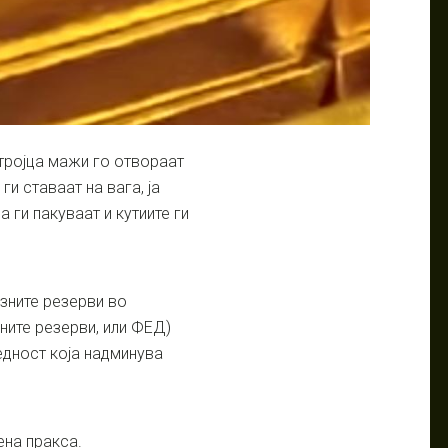
тројца мажи го отвораат
ги ставаат на вага, ја
 ги пакуваат и кутиите ги
зните резерви во
ите резерви, или ФЕД)
едност која надминува
ена пракса.