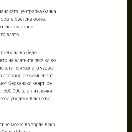
манската централна банка
ората светска војна.
 неколку етапи,
то злато.
а требала да биде
ето на златните плочки во
нската приказна ја чуваат
на заговор се сомневаат
иот берзански кварт, се
. 500 000 златни плочки
ие се убедени дека е во
ст не може да тврди дека