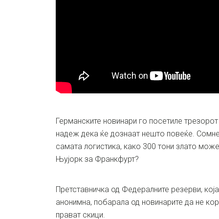
Германските новинари го посетиле трезорот
надеж дека ќе дознаат нешто повеќе. Сомне
самата логистика, како 300 тони злато може
Њујорк за Франкфурт?
Претставничка од Федералните резерви, која
анонимна, побарала од новинарите да не кор
прават скици.