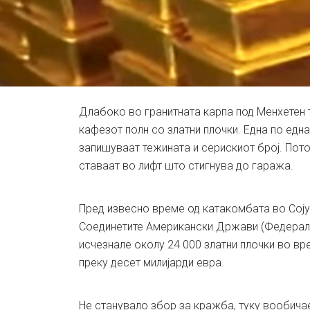
Длабоко во гранитната карпа под Менхетен 
кафезот полн со златни плочки. Една по една 
запишуваат тежината и серискиот број. Потоа
ставаат во лифт што стигнува до гаража.
Пред извесно време од катакомбата во Соју
Соединетите Американски Држави (Федералн
исчезнале околу 24 000 златни плочки во вр
преку десет милијарди евра.
Не станувало збор за кражба, туку вообича