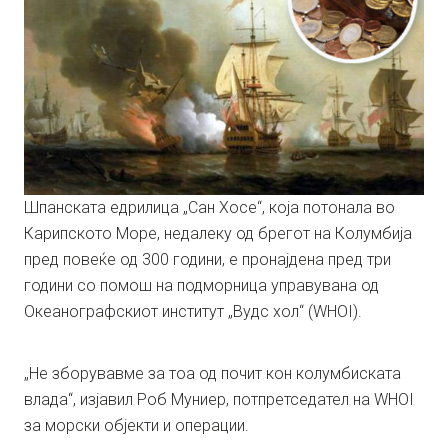
Шпанската едрилица „Сан Хосе“, која потонала во
Карипското Море, недалеку од брегот на Колумбија
пред повеќе од 300 години, е пронајдена пред три
години со помош на подморница управувана од
Океанографскиот институт „Вудс хол“ (WHOI).
„Не зборувавме за тоа од почит кон колумбиската
влада“, изјавил Роб Муниер, потпретседател на WHOI
за морски објекти и операции.