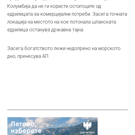
Колумбија да не ги користи остатоците од
едрилицата за комерцијални потреби. Засега точната
локација на местото на кое потонала шпанската
едрилица останува државна тајна.
Засега богатството лежи недопрено на морското
дно, пренесува АП.