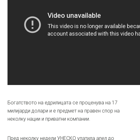
Богатството на едрилицата се проценува на 17
милијарди долари и е предмет на правен спор на
неколку нации и приватни компании.
Пред неколку недели УНЕСКО упатила апел до