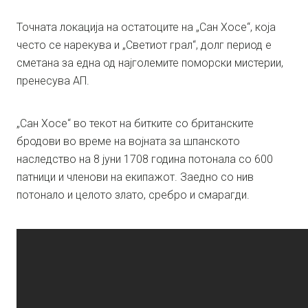
Точната локација на остатоците на „Сан Хосе“, која
често се нарекува и „Светиот грал“, долг период е
сметана за една од најголемите поморски мистерии,
пренесува АП.
„Сан Хосе“ во текот на битките со британските
бродови во време на војната за шпанското
наследство на 8 јуни 1708 година потонала со 600
патници и членови на екипажот. Заедно со нив
потонало и целото злато, сребро и смарагди.