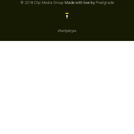
© 2018 Clip Media Group
Made with love by
Pixelgrade
Импресум