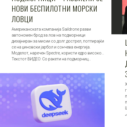
НОВИ БЕСПИЛОТНИ МОРСКИ
ЛОВЦИ
Американската компанија Saildrone разви
автономен брод за лов на подморници
дизајниран за мисии со долг дострел, потпирајќи
се на џиновски јарбол и сончева енергија.
Моделот, наречен Spectre, користи едро високо…
Текстот ВИДЕО: Со ракети на подморниц…
г
„