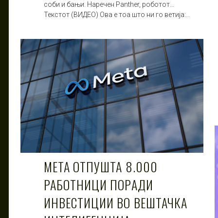
соби и бањи. Наречен Panther, роботот…
Текстот (ВИДЕО) Ова е тоа што ни го ветија:…
META ОТПУШТА 8.000
РАБОТНИЦИ ПОРАДИ
ИНВЕСТИЦИИ ВО ВЕШТАЧКА