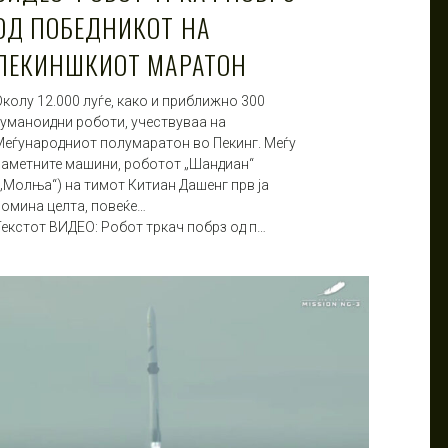
ОД ПОБЕДНИКОТ НА
ПЕКИНШКИОТ МАРАТОН
колу 12.000 луѓе, како и приближно 300
хуманоидни роботи, учествуваа на
Меѓународниот полумаратон во Пекинг. Меѓу
паметните машини, роботот „Шандиан“
(„Молња“) на тимот Китиан Дашенг прв ја
помина целта, повеќе…
Текстот ВИДЕО: Робот тркач побрз од п…