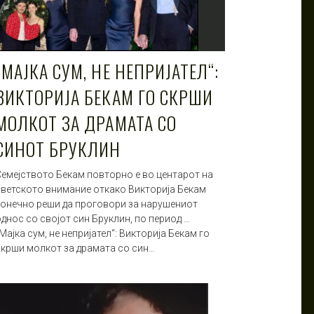
„МАЈКА СУМ, НЕ НЕПРИЈАТЕЛ“:
ВИКТОРИЈА БЕКАМ ГО СКРШИ
МОЛКОТ ЗА ДРАМАТА СО
СИНОТ БРУКЛИН
Семејството Бекам повторно е во центарот на
светското внимание откако Викторија Бекам
конечно реши да проговори за нарушениот
днос со својот син Бруклин, по период …
Мајка сум, не непријател“: Викторија Бекам го
скрши молкот за драмата со син…