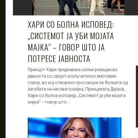
ХАРИ СО БОЛНА ИСПОВЕД:
„СИСТЕМОТ ЈА УБИ МОЈАТА
МАЈКА“ – ГОВОР ШТО ЈА
ПОТРЕСЕ ЈАВНОСТА
Принцот Хари предизвика силни реакции во
јавноста со својот исклучително емотивен
говор, во кој отворено проговори за болката од
загубата на неговата мајка, Принцезата Дијана, …
Хари со болна исповед: „Системот ја уби мојата
мајка“ – говор што …