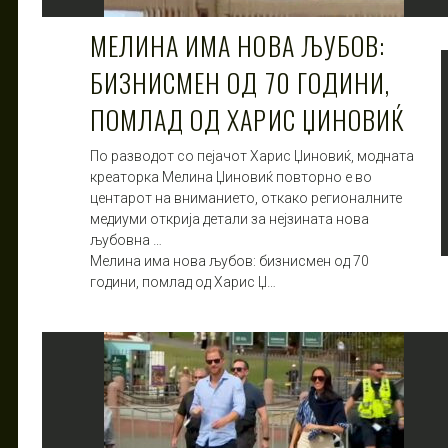
МЕЛИНА ИМА НОВА ЉУБОВ:
БИЗНИСМЕН ОД 70 ГОДИНИ,
ПОМЛАД ОД ХАРИС ЏИНОВИЌ
По разводот со пејачот Харис Џиновиќ, модната
креаторка Мелина Џиновиќ повторно е во
центарот на вниманието, откако регионалните
медиуми открија детали за нејзината нова
љубовна …
Мелина има нова љубов: бизнисмен од 70
години, помлад од Харис Џ…