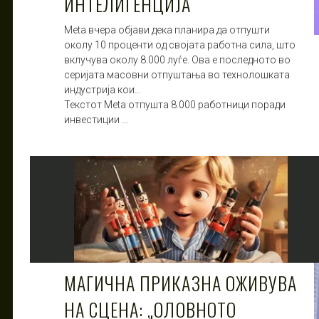
ИНТЕЛИГЕНЦИЈА
Meta вчера објави дека планира да отпушти
околу 10 проценти од својата работна сила, што
вклучува околу 8.000 луѓе. Ова е последното во
серијата масовни отпуштања во технолошката
индустрија кои…
Текстот Meta отпушта 8.000 работници поради
инвестиции …
МАГИЧНА ПРИКАЗНА ОЖИВУВА
НА СЦЕНА: „ОЛОВНОТО