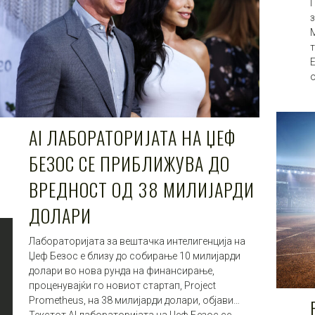
М
т
AI ЛАБОРАТОРИЈАТА НА ЏЕФ
БЕЗОС СЕ ПРИБЛИЖУВА ДО
ВРЕДНОСТ ОД 38 МИЛИЈАРДИ
ДОЛАРИ
Лабораторијата за вештачка интелигенција на
Џеф Безос е близу до собирање 10 милијарди
долари во нова рунда на финансирање,
проценувајќи го новиот стартап, Project
Prometheus, на 38 милијарди долари, објави…
Текстот AI лабораторијата на Џеф Безос се …