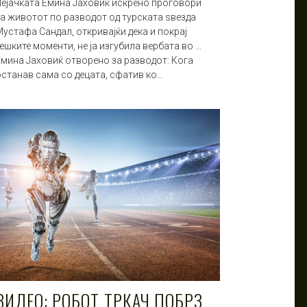
Пејачката Емина Јаховиќ искрено проговори
за животот по разводот од турската ѕвезда
устафа Сандал, откривајќи дека и покрај
ешките моменти, не ја изгубила вербата во …
Емина Јаховиќ отворено за разводот: Кога
останав сама со децата, сфатив ко…
ВИДЕО: РОБОТ ТРКАЧ ПОБРЗ