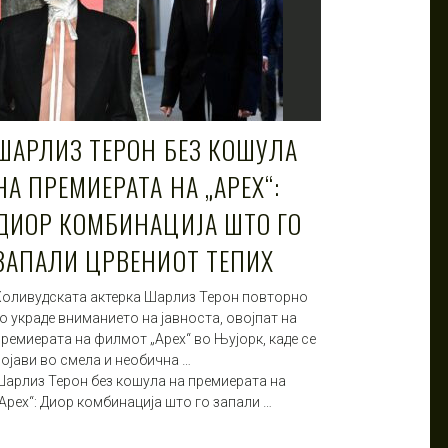
ШАРЛИЗ ТЕРОН БЕЗ КОШУЛА
НА ПРЕМИЕРАТА НА „APEX“:
ДИОР КОМБИНАЦИЈА ШТО ГО
ЗАПАЛИ ЦРВЕНИОТ ТЕПИХ
Холивудската актерка Шарлиз Терон повторно
о украде вниманието на јавноста, овојпат на
премиерата на филмот „Apex“ во Њујорк, каде се
појави во смела и необична …
Шарлиз Терон без кошула на премиерата на
Apex“: Диор комбинација што го запали …