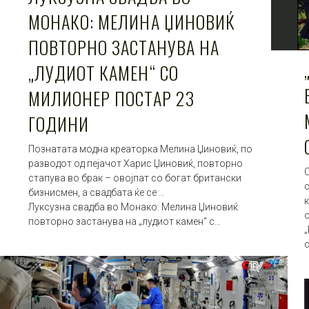
МОНАКО: МЕЛИНА ЏИНОВИЌ
ПОВТОРНО ЗАСТАНУВА НА
„ЛУДИОТ КАМЕН“ СО
МИЛИОНЕР ПОСТАР 23
ГОДИНИ
Познатата модна креаторка Мелина Џиновиќ, по
разводот од пејачот Харис Џиновиќ, повторно
стапува во брак – овојпат со богат британски
бизнисмен, а свадбата ќе се …
Луксузна свадба во Монако: Мелина Џиновиќ
о
повторно застанува на „лудиот камен“ с…
„