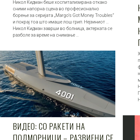
Никол Кидман беше хоспитализирана откако
сними напорна сцена во професионално
борење за серијата „Margo’s Got Money Troubles“
и покрај тоа што имаше лош грип. Нејзиниот …
Никол Кидман заврши во болница, актерката се
разболе за време на снимање …
п
П
ВИДЕО: СО РАКЕТИ НА
ПОДМОРНИЦИ – РАЗВИЕНИ СЕ