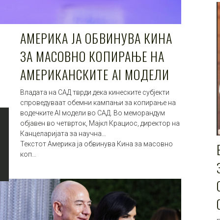
АМЕРИКА ЈА ОБВИНУВА КИНА
ЗА МАСОВНО КОПИРАЊЕ НА
АМЕРИКАНСКИТЕ AI МОДЕЛИ
Владата на САД тврди дека кинеските субјекти
спроведуваат обемни кампањи за копирање на
водечките AI модели во САД. Во меморандум
објавен во четврток, Мајкл Крациос, директор на
Канцеларијата за научна…
Текстот Америка ја обвинува Кина за масовно
коп…