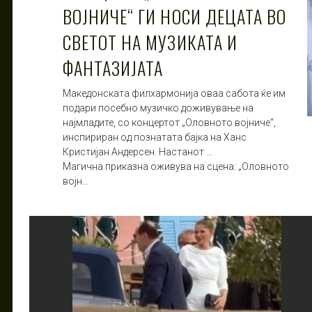
ВОЈНИЧЕ“ ГИ НОСИ ДЕЦАТА ВО
СВЕТОТ НА МУЗИКАТА И
ФАНТАЗИЈАТА
Македонската филхармонија оваа сабота ќе им
подари посебно музичко доживување на
најмладите, со концертот „Оловното војниче“,
инспириран од познатата бајка на Ханс
Кристијан Андерсен. Настанот …
Магична приказна оживува на сцена: „Оловното
војн…