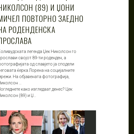
НИКОЛСОН (89) И ЏОНИ
МИЧЕЛ ПОВТОРНО ЗАЕДНО
НА РОДЕНДЕНСКА
ПРОСЛАВА
Холивудската легенда Џек Николсон го
рослави својот 89-ти роденден, а
фотографијата од славјето ја сподели
неговата ќерка Лорена на социјалните
мрежи. На објавената фотографија,
Николсон …
огледнете како изгледаат денес? Цек
Николсон (89) и Џ…