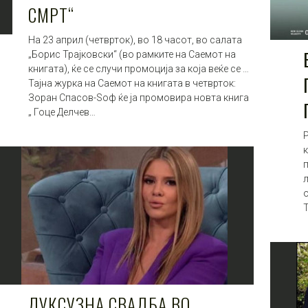
СМРТ“
На 23 април (четврток), во 18 часот, во салата
„Борис Трајковски“ (во рамките на Саемот на
книгата), ќе се случи промоција за која веќе се …
Тајна журка на Саемот на книгата в четврток:
Зоран Спасов-Ѕоф ќе ја промовира новта книга
„ Гоце Делчев…
к
ЛУКСУЗНА СВАДБА ВО