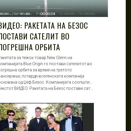
ВИДЕО: РАКЕТАТА НА БЕЗОС
ПОСТАВИ САТЕЛИТ ВО
ПОГРЕШНА ОРБИТА
Ракетата за тежок товар New Glenn на
омпанијата Blue Origin го постави сателитот во
погрешна орбита за време на третото
лансирање, потврди вселенската компанија
основана од Џеф Безос. Компанијата соопшти…
Текстот ВИДЕО: Ракетата на Безос постави сат…