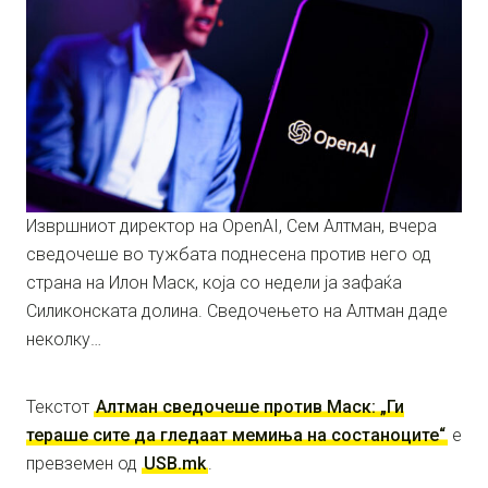
Извршниот директор на OpenAI, Сем Алтман, вчера
сведочеше во тужбата поднесена против него од
страна на Илон Маск, која со недели ја зафаќа
Силиконската долина. Сведочењето на Алтман даде
неколку…
Текстот
Алтман сведочеше против Маск: „Ги
тераше сите да гледаат мемиња на состаноците“
е
превземен од
USB.mk
.