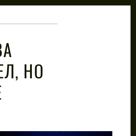
ВА
ЕЛ, НО
Е