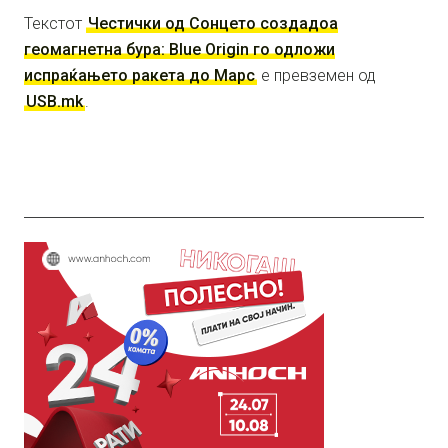
Текстот
Честички од Сонцето создадоа
геомагнетна бура: Blue Origin го одложи
испраќањето ракета до Марс
е превземен од
USB.mk
.