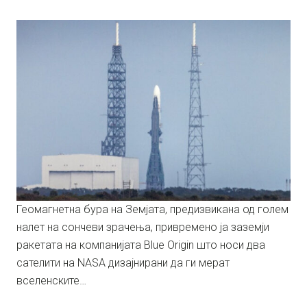
Геомагнетна бура на Земјата, предизвикана од голем
налет на сончеви зрачења, привремено ја заземји
ракетата на компанијата Blue Origin што носи два
сателити на NASA дизајнирани да ги мерат
вселенските…