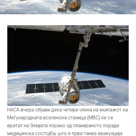
НАСА вчера објави дека четири члена на екипажот на
Меѓународната вселенска станица (МВС) ќе се
вратат на Земјата порано од планираното поради
медицинска состојба, што е прва таква евакуација