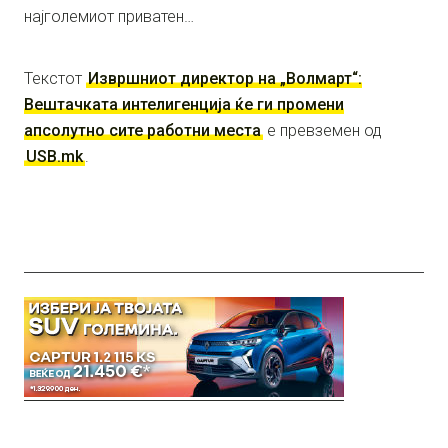
најголемиот приватен…
Текстот
Извршниот директор на „Волмарт“:
Вештачката интелигенција ќе ги промени
апсолутно сите работни места
е превземен од
USB.mk
.