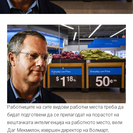
Работниците на сите видови работни места треба да
бидат подготвени да се прилагодат на порастот на
вештачката интелигенција на работното место, вели
Даг Мекмилон, извршен директор на Волмарт,