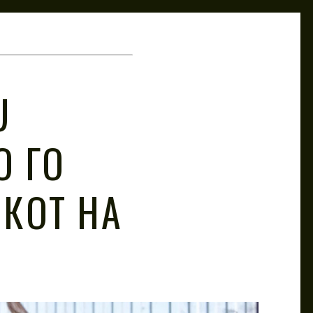
U
О ГО
КОТ НА