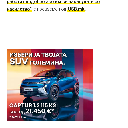
работат подобро ако им се заканувате со
насилство“
е превземен од
USB.mk
.