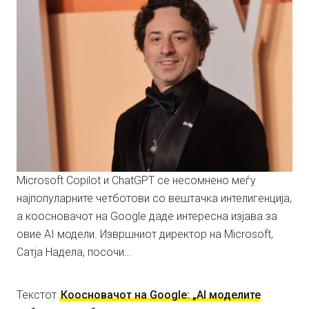
Microsoft Copilot и ChatGPT се несомнено меѓу
најпопуларните четботови со вештачка интелигенција,
а коосновачот на Google даде интересна изјава за
овие AI модели. Извршниот директор на Microsoft,
Сатја Надела, посочи…
Текстот
Коосновачот на Google: „AI моделите