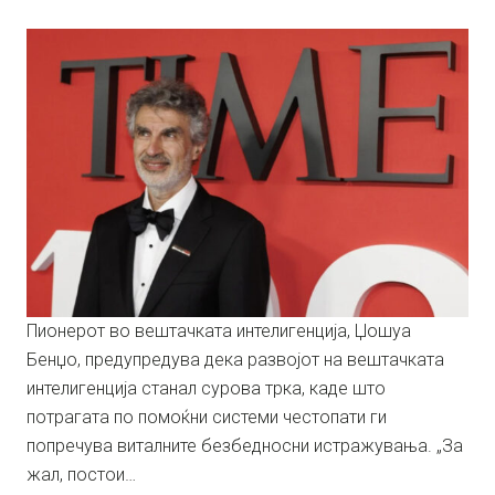
Пионерот во вештачката интелигенција, Џошуа
Бенџо, предупредува дека развојот на вештачката
интелигенција станал сурова трка, каде што
потрагата по помоќни системи честопати ги
попречува виталните безбедносни истражувања. „За
жал, постои…