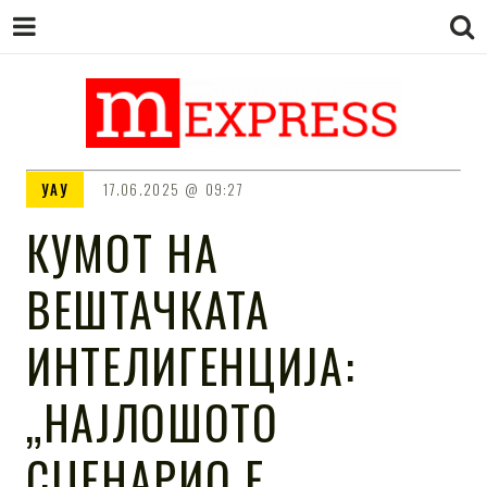
M EXPRESS
За тие што не гледаат вести на
УАУ
17.06.2025
09:27
Сител
КУМОТ НА
ВЕШТАЧКАТА
ИНТЕЛИГЕНЦИЈА:
„НАЈЛОШОТО
СЦЕНАРИО Е