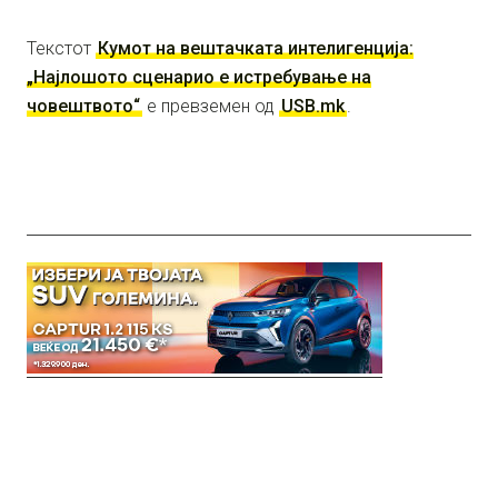
Текстот
Кумот на вештачката интелигенција:
„Најлошото сценарио е истребување на
човештвото“
е превземен од
USB.mk
.