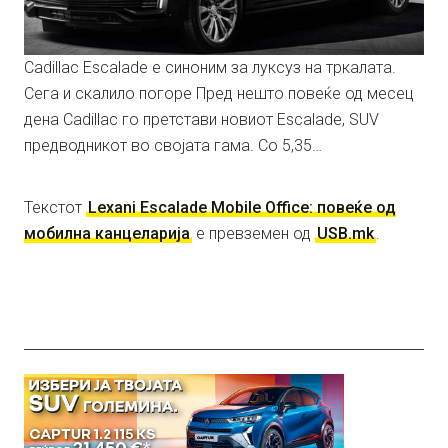
Cadillac Escalade е синоним за луксуз на тркалата.
Сега и скалило погоре Пред нешто повеќе од месец
дена Cadillac го претстави новиот Escalade, SUV
предводникот во својата гама. Со 5,35…
Текстот
Lexani Escalade Mobile Office: повеќе од
мобилна канцеларија
е превземен од
USB.mk
.