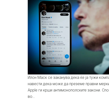
Илон Маск се заканува дека ќе ја тужи комп
навести дека може да преземе правни мерки
Apple ги крши антимонополските закони. Спо
во…