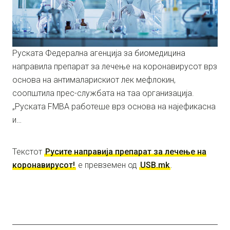
Руската Федерална агенција за биомедицина
направила препарат за лечење на коронавирусот врз
основа на антималарискиот лек мефлокин,
соопштила прес-службата на таа организација.
„Руската FMBA работеше врз основа на најефикасна
и…
Текстот
Русите направија препарат за лечење на
коронавирусот!
е превземен од
USB.mk
.