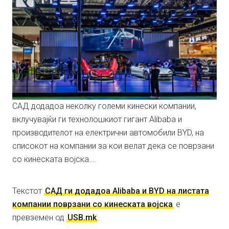
САД додадоа неколку големи кинески компании,
вклучувајќи ги технолошкиот гигант Alibaba и
производителот на електрични автомобили BYD, на
списокот на компании за кои велат дека се поврзани
со кинеската војска….
Текстот
САД ги додадоа Alibaba и BYD на листата
компании поврзани со кинеската војска
е
превземен од
USB.mk
.