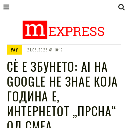
M EXPRESS
За тие што не гледаат вести на
УАУ
21.06.2026
10:17
Сител
СÈ Е ЗБУНЕТО: AI НА
GOOGLE НЕ ЗНАЕ КОЈА
ГОДИНА Е,
ИНТЕРНЕТОТ „ПРСНА“
ОД СМЕА