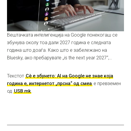
Вештачката интелигенција на Google понекогаш се
збунува околу тоа дали 2027 година е следната
година што доаѓа. Како што е забележано на
Bluesky, ако пребарувате „is the next year 2027“,…
Текстот
Сè е збунето: AI на Google не знае која
година е, интернетот „прсна“ од смеа
е превземен
од
USB.mk
.