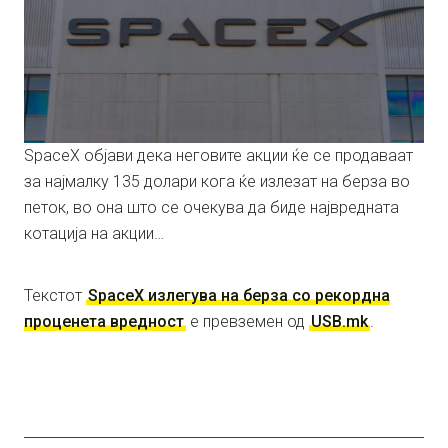
SpaceX објави дека неговите акции ќе се продаваат
за најмалку 135 долари кога ќе излезат на берза во
петок, во она што се очекува да биде највредната
котација на акции…
Текстот
SpaceX излегува на берза со рекордна
проценета вредност
е превземен од
USB.mk
.