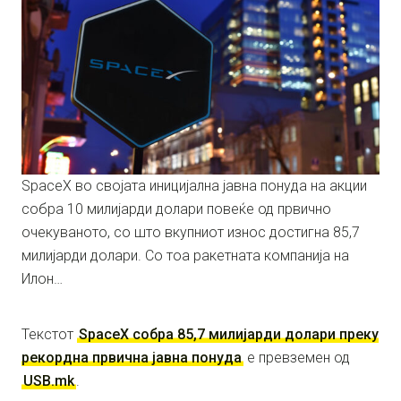
SpaceX во својата иницијална јавна понуда на акции
собра 10 милијарди долари повеќе од првично
очекуваното, со што вкупниот износ достигна 85,7
милијарди долари. Со тоа ракетната компанија на
Илон…
Текстот
SpaceX собра 85,7 милијарди долари преку
рекордна првична јавна понудa
е превземен од
USB.mk
.