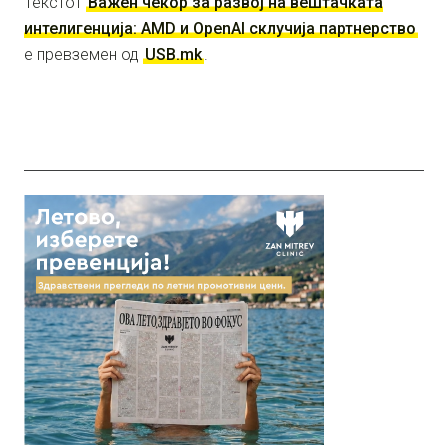
Текстот
Важен чекор за развој на вештачката
интелигенција: AMD и OpenAI склучија партнерство
е превземен од
USB.mk
.