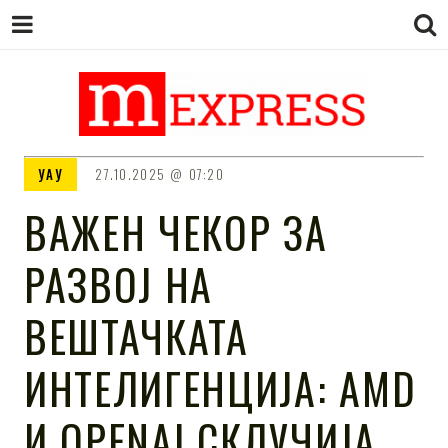
M EXPRESS
За тие што не гледаат вести на
УАУ
27.10.2025
07:20
Сител
ВАЖЕН ЧЕКОР ЗА
РАЗВОЈ НА
ВЕШТАЧКАТА
ИНТЕЛИГЕНЦИЈА: AMD
И OPENAI СКЛУЧИЈА