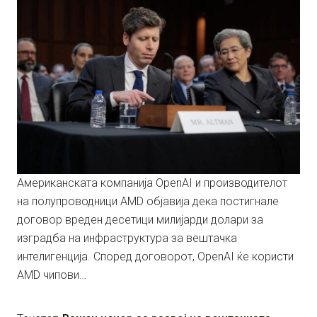
Американската компанија OpenAI и производителот
на полупроводници AMD објавија дека постигнале
договор вреден десетици милијарди долари за
изградба на инфраструктура за вештачка
интелигенција. Според договорот, OpenAI ќе користи
AMD чипови…