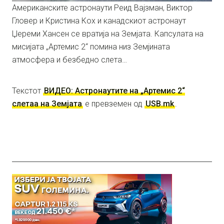
Американските астронаути Реид Вајзман, Виктор
Гловер и Кристина Кох и канадскиот астронаут
Џереми Хансен се вратија на Земјата. Капсулата на
мисијата „Артемис 2“ помина низ Земјината
атмосфера и безбедно слета…
Текстот
ВИДЕО: Астронаутите на „Артемис 2“
слетаа на Земјата
е превземен од
USB.mk
.