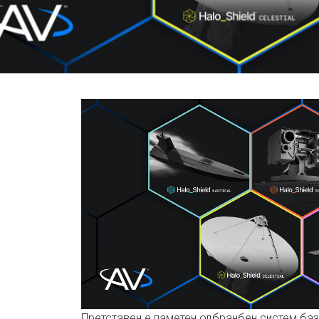
Претставен е паметен одбранбен систем ба