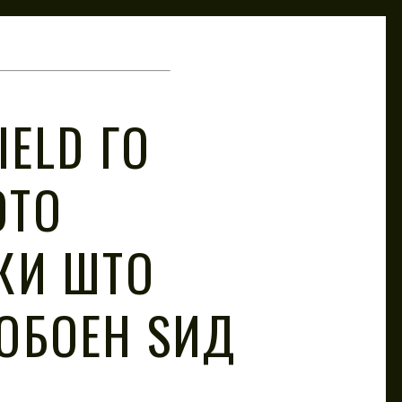
IELD ГО
ОТО
КИ ШТО
ОБОЕН ЅИД