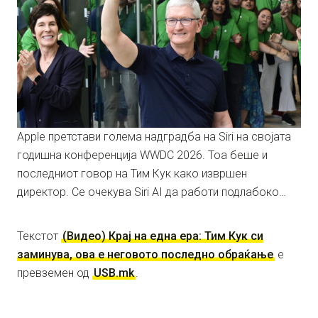
Apple претстави голема надградба на Siri на својата
годишна конференција WWDC 2026. Тоа беше и
последниот говор на Тим Кук како извршен
директор. Се очекува Siri AI да работи подлабоко…
Текстот
(Видео) Крај на една ера: Тим Кук си
заминува, ова е неговото последно обраќање
е
превземен од
USB.mk
.