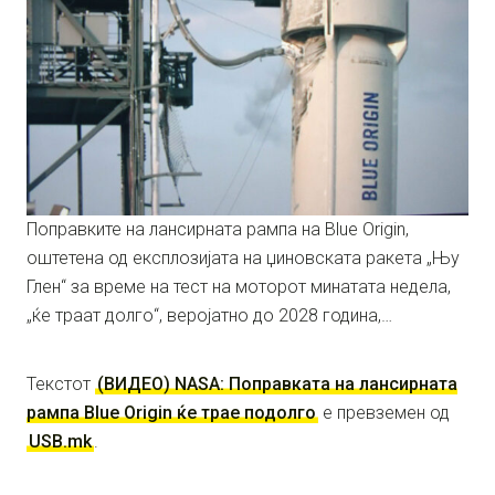
Поправките на лансирната рампа на Blue Origin,
оштетена од експлозијата на џиновската ракета „Њу
Глен“ за време на тест на моторот минатата недела,
„ќе траат долго“, веројатно до 2028 година,…
Текстот
(ВИДЕО) NASA: Поправката на лансирната
рампа Blue Origin ќе трае подолго
е превземен од
USB.mk
.