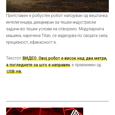
Претставен е робустен робот напојуван од вештачка
интелигенција, дизајниран за тешки индустриски
задачи во тешки услови на отворено. Модуларната
машина, наречена Titan, се издвојува по својата сила,
прецизност, ефикасност и…
Текстот
ВИДЕО: Овој робот е висок над два метри,
а погледнете за што е направен
е превземен од
USB.mk
.