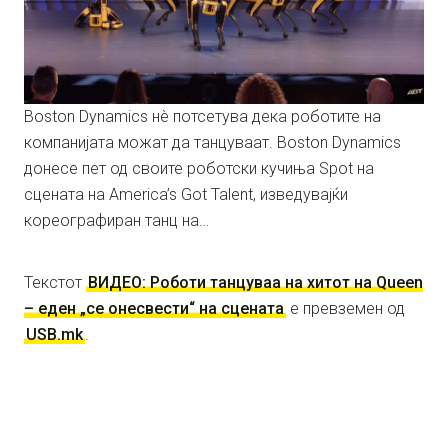
Boston Dynamics нè потсетува дека роботите на
компанијата можат да танцуваат. Boston Dynamics
донесе пет од своите роботски кучиња Spot на
сцената на America’s Got Talent, изведувајќи
кореографиран танц на…
Текстот
ВИДЕО: Роботи танцуваа на хитот на Queen
– еден „се онесвести“ на сцената
е превземен од
USB.mk
.