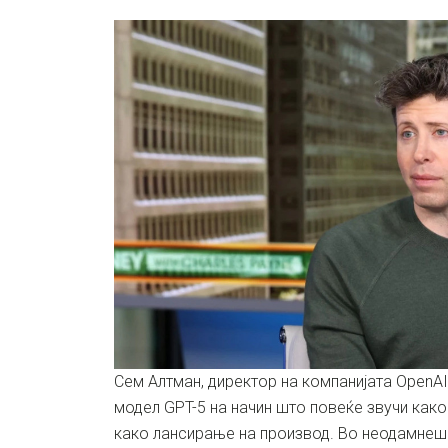
Сем Алтман, директор на компанијата OpenAI
модел GPT-5 на начин што повеќе звучи како
како лансирање на производ. Во неодамнеш