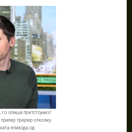
, го опиша претстојниот
 трилер трејлер отколку
ната епизода од