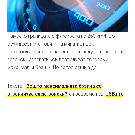
Најчесто границата е фиксирана на 250 km/h Во
осумдесеттите години на минатиот век,
производителите почнаа да произведуваат се поќни
погонски агрегати кои дозволуваа поголеми
максимални брзини. Но потоа решија да…
Текстот
Зошто максималната брзина се
ограничува електронски?
е превземен од
USB.mk
.