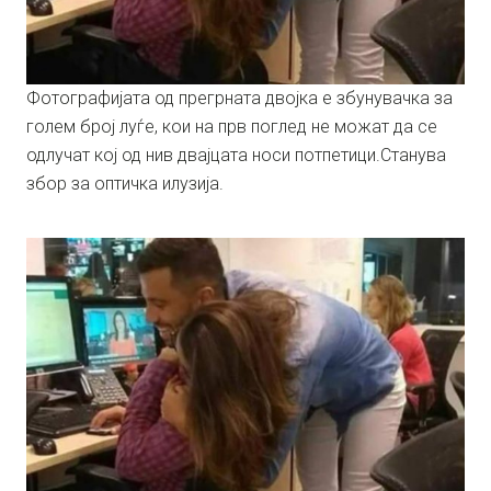
Фотографијата од прегрната двојка е збунувачка за
голем број луѓе, кои на прв поглед не можат да се
одлучат кој од нив двајцата носи потпетици.Станува
збор за оптичка илузија.