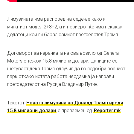
Лимузината има распоред на седење како и
минатиот модел 2+3+2, а интериерот ќе има некакви
додатоци кои ги барал самиот претседател Трамп.
Договорот за нарачката на ова возило од General
Motors е тежок 15.8 милиони долари. Циниците се
шегуваат дека Трамп одлучил да го подобри возниот
парк откако истата работа неодамна ја направи
претседателот на Русија Владимир Путин.
Текстот
Новата лимузина на Доналд Трамп вреди
15,8 милиони долари
е превземен од
Reporter.mk
.