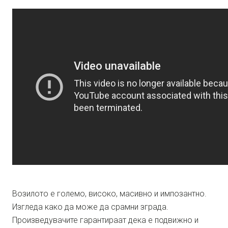
Возилото е големо, високо, масивно и импозантно.
Изгледа како да може да срамни зграда.
Произведувачите гарантираат дека е подвижно и