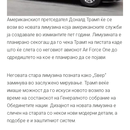
Американскиот претседател Доналд Трамп ќе се
вози во новата лимузина која американските служби
ја создавале во измиантите пет години. Лимузината е
планирано секогаш да го чека Трамп на пистата каде
што ќе слета со неговиот авионот Air Force One до
одредиштето на кое е планирано да се појави.
Неговата стара лимузина позната како „Ѕвер“
заминува во заслужено мирување. Трамп веќе
имаше можност да го искуси новото возило за
време на состанокот на Генералното собрание на
Обединетите нации. Дизајнот на новата лимузина е
сличен на старата со некои нови модерни детали, а
подобре е и заштитниот систем.