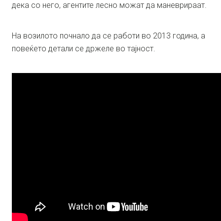
дека со него, агентите лесно можат да маневрираат.
На возилото почнало да се работи во 2013 година, а
повеќето детали се држеле во тајност.