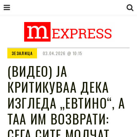
M EXPRESS
За тие што не гледаат вести на
ЗЕЗАЛИЦА
03.04.2026
10:15
Сител
(ВИДЕО) ЈА
КРИТИКУВАА ДЕКА
ИЗГЛЕДА „ЕВТИНО“, А
ТАА ИМ ВОЗВРАТИ:
СЕГА СИТЕ МОЛЧАТ