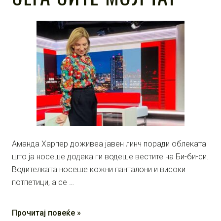
Аманда Харпер доживеа јавен линч поради облеката
што ја носеше додека ги водеше вестите на Би-би-си.
Водителката носеше кожни панталони и високи
потпетици, а се …
Прочитај повеќе »