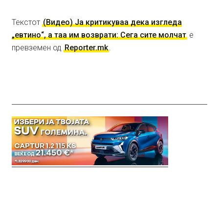
Текстот
(Видео) Ја критикуваа дека изгледа
„евтино“, а таа им возврати: Сега сите молчат
е
превземен од
Reporter.mk
.