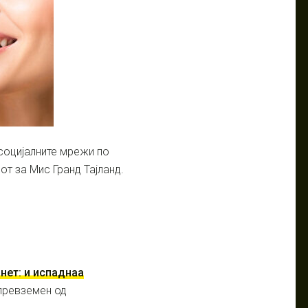
социјалните мрежи по
от за Мис Гранд Тајланд.
нет: и испаднаа
превземен од