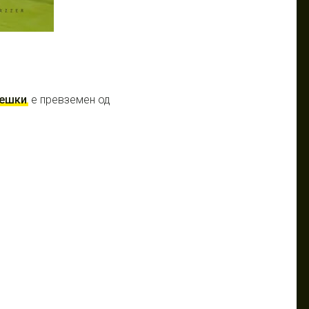
решки
е превземен од