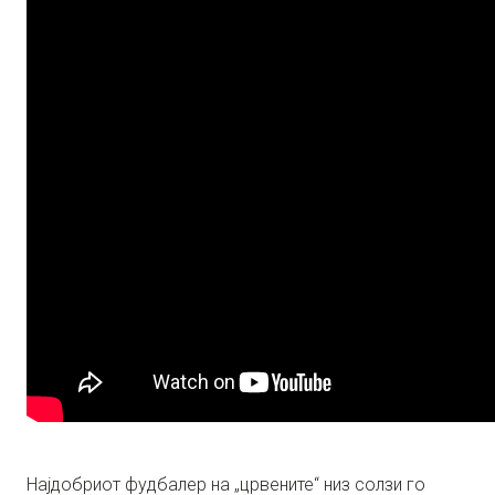
Најдобриот фудбалер на „црвените“ низ солзи го