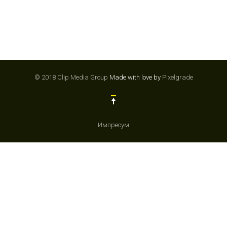
© 2018 Clip Media Group
Made with love by
Pixelgrade
Импресум