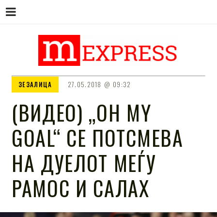
M EXPRESS
За тие што не гледаат вести на
ЗЕЗАЛИЦА
27.05.2018
09:32
Сител
(ВИДЕО) „ОH MY
GOAL“ СЕ ПОТСМЕВА
НА ДУЕЛОТ МЕЃУ
РАМОС И САЛАХ