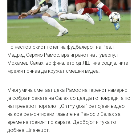
По неспортскиот потег на фудбалерот на Реал
Мадрид Серхио Рамос, врз играчот на Луверпул
Мохамед Салах, во финалето од ЛШ, низ социјалните
мрежи почнаа да кружат смешни видеа.
Многумина сметаат дека Рамос на теренот намерно
ја собра и раката на Салах со цел да го повреди, а по
натпреварот порталот „Oh my goаl“ се појави видео
на кое се монтирани главите на Рамос и Салах за
време на тренинг по карате. Двобојот и тука го
добива Шпанецот.