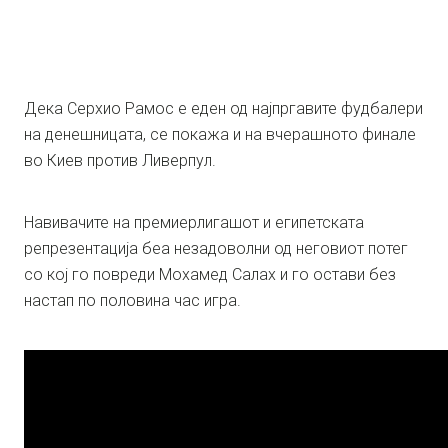
Дека Серхио Рамос е еден од најпргавите фудбалери
на денешницата, се покажа и на вчерашното финале
во Киев против Ливерпул.
Навивачите на премиерлигашот и египетската
репрезентација беа незадоволни од неговиот потег
со кој го повреди Мохамед Салах и го остави без
настап по половина час игра.