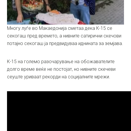
Многу луѓе во Макаедонија сметаа дека К-15 се
секогаш пред времето, а нивните сатирични скечови
потајно секогаш ја предвидуваа иднината за земјава.
К-15 на големо разочарување на обожавателите
долго време веќе не постојат, но нивните скечеви
сеуште уриваат рекорди на социјалните мрежи.