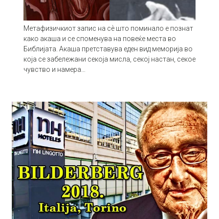
Метафизичкиот запис на сѐ што поминало е познат
како акаша и се споменува на повеќе места во
Библијата. Акаша претставува еден вид меморија во
која се забележани секоја мисла, секој настан, секое
чувство и намера…