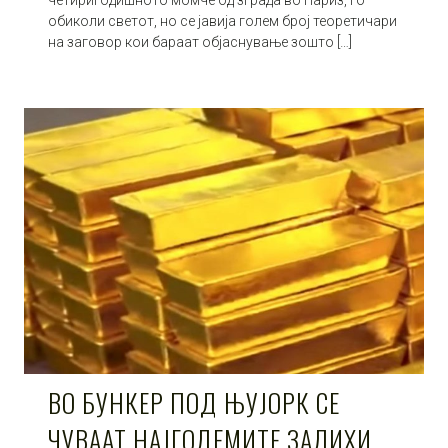
четиригодишното момче од зграда во Париз, го
обиколи светот, но се јавија голем број теоретичари
на заговор кои бараат објаснување зошто […]
ВО БУНКЕР ПОД ЊУЈОРК СЕ
ЧУВААТ НАЈГОЛЕМИТЕ ЗАЛИХИ