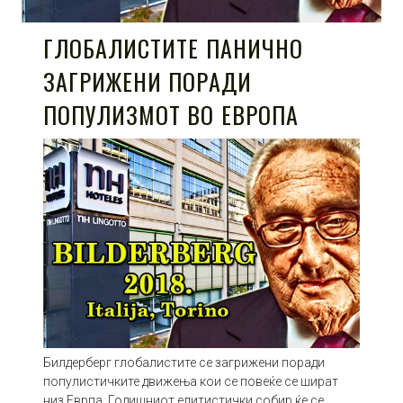
ГЛОБАЛИСТИТЕ ПАНИЧНО
ЗАГРИЖЕНИ ПОРАДИ
ПОПУЛИЗМОТ ВО ЕВРОПА
Билдерберг глобалистите се загрижени поради
популистичките движења кои се повеќе се шират
низ Еврпа. Годишниот елитистички собир ќе се