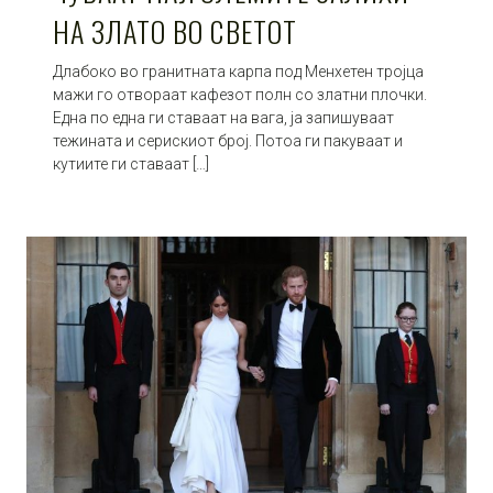
НА ЗЛАТО ВО СВЕТОТ
Длабоко во гранитната карпа под Менхетен тројца
мажи го отвораат кафезот полн со златни плочки.
Една по една ги ставаат на вага, ја запишуваат
тежината и серискиот број. Потоа ги пакуваат и
кутиите ги ставаат […]