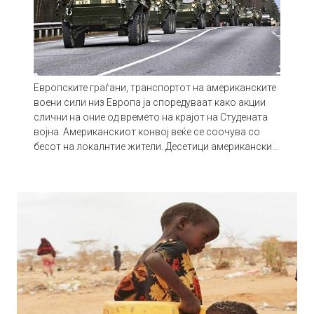
Европските граѓани, транспортот на американските
воени сили низ Европа ја споредуваат како акции
слични на оние од времето на крајот на Студената
војна. Американскиот конвој веќе се соочува со
бесот на локалнтие жители. Десетици американски…