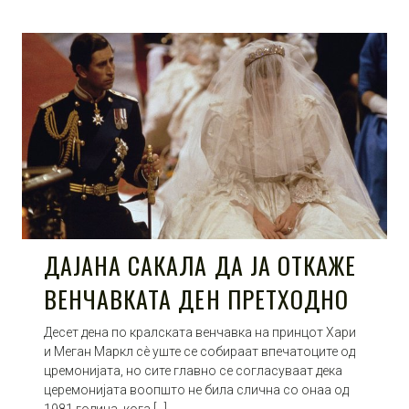
ДАЈАНА САКАЛА ДА ЈА ОТКАЖЕ
ВЕНЧАВКАТА ДЕН ПРЕТХОДНО
Десет дена по кралската венчавка на принцот Хари
и Меган Маркл сè уште се собираат впечатоците од
цремонијата, но сите главно се согласуваат дека
церемонијата воопшто не била слична со онаа од
1981 година, кога […]