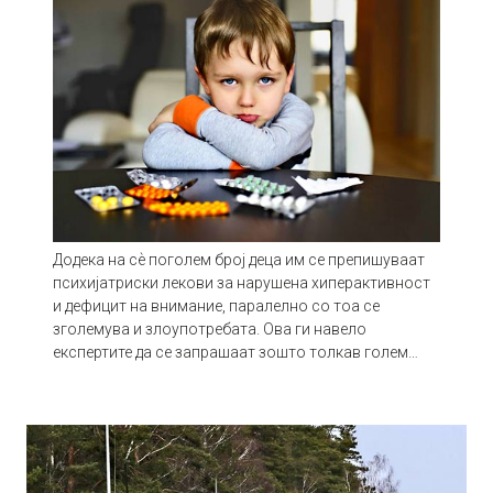
Додека на сѐ поголем број деца им се препишуваат
психијатриски лекови за нарушена хиперактивност
и дефицит на внимание, паралелно со тоа се
зголемува и злоупотребата. Ова ги навело
експертите да се запрашаат зошто толкав голем…