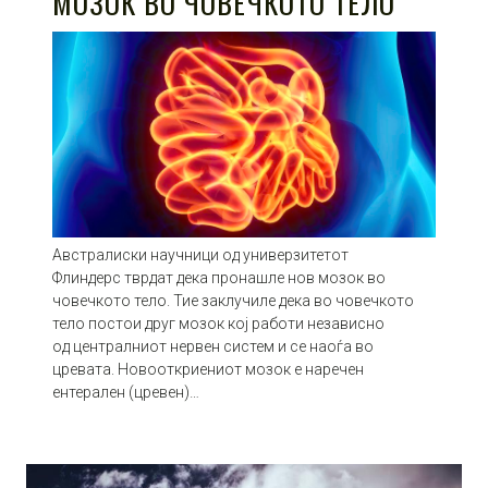
МОЗОК ВО ЧОВЕЧКОТО ТЕЛО
Австралиски научници од универзитетот
Флиндерс тврдат дека пронашле нов мозок во
човечкото тело. Тие заклучиле дека во човечкото
тело постои друг мозок кој работи независно
од централниот нервен систем и се наоѓа во
цревата. Новооткриениот мозок е наречен
ентерален (цревен)…