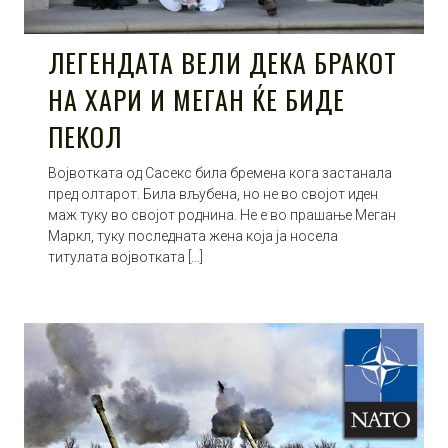
ЛЕГЕНДАТА ВЕЛИ ДЕКА БРАКОТ
НА ХАРИ И МЕГАН ЌЕ БИДЕ
ПЕКОЛ
Војвотката од Сасекс била бремена кога застанала
пред олтарот. Била вљубена, но не во својот иден
маж туку во својот роднина. Не е во прашање Меган
Маркл, туку последната жена која ја носела
титулата војвотката […]