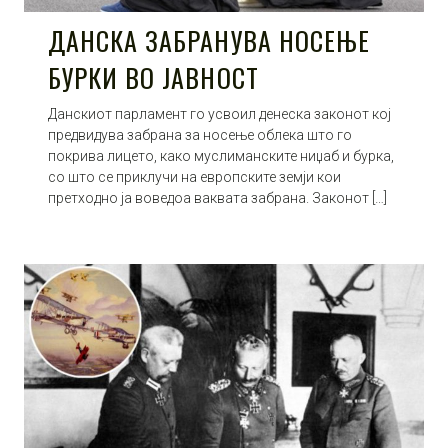
ДАНСКА ЗАБРАНУВА НОСЕЊЕ
БУРКИ ВО ЈАВНОСТ
Данскиот парламент го усвоил денеска законот кој
предвидува забрана за носење облека што го
покрива лицето, како муслиманските ниџаб и бурка,
со што се приклучи на европските земји кои
претходно ја воведоа ваквата забрана. Законот […]