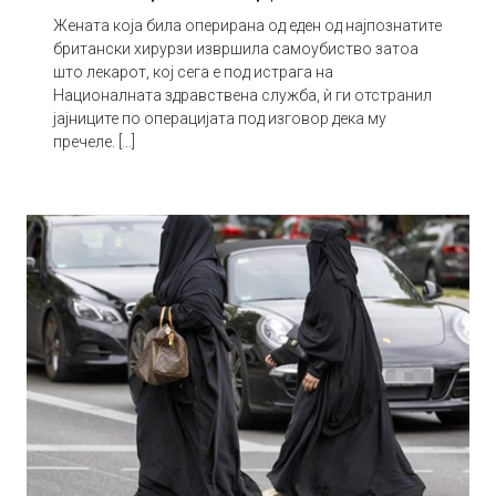
Жената која била оперирана од еден од најпознатите
британски хирурзи извршила самоубиство затоа
што лекарот, кој сега е под истрага на
Националната здравствена служба, ѝ ги отстранил
јајниците по операцијата под изговор дека му
пречеле. […]