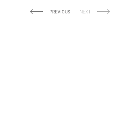
PREVIOUS
NEXT
© 2018 Clip Media Group
Made with love by
Pixelgrade
Импресум