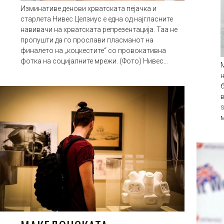
Изминативе денови хрватската пејачка и
старлета Нивес Целзиус е една од најгласните
навивачи на хрватската репрезентација. Таа не
пропушти да го прослави пласманот на
финалето на „коцкестите“ со провокативна
фотка на социјалните мрежи. (Фото) Нивес…
М
б
в