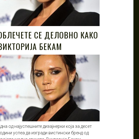
ОБЛЕЧЕТЕ СЕ ДЕЛОВНО КАКО
ВИКТОРИЈА БЕКАМ
дна од најуспешните дизајнерки која за десет
одини успеа да изгради вистински бренд од