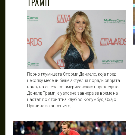
ТРАМП
Порно глумицата Сторми Даниелс, која пред
неколку месеци беше актуелна поради својата
наводна афера со американскиот претседател
Доналд Трамп, е уапсена завчера за време на
настап во стриптиз клуб во Колумбус, Охајо.
Причина за апсењето,…