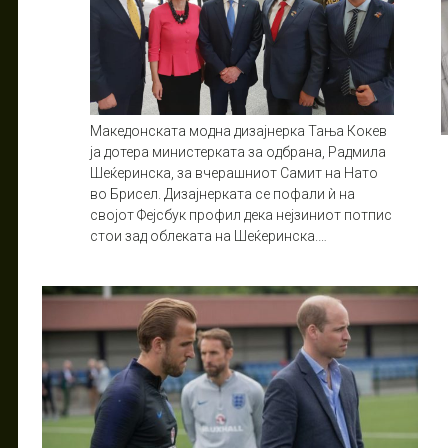
Македонската модна дизајнерка Тања Кокев
ја дотера министерката за одбрана, Радмила
Шеќеринска, за вчерашниот Самит на Нато
во Брисел. Дизајнерката се пофали ѝ на
својот Фејсбук профил дека нејзиниот потпис
стои зад облеката на Шеќеринска.…