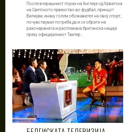
После вчерашниот пораз на Англија од Хрватска
на Светското првенство во фудбал, принцот
Вилијам, инаку голем обожавател на овој спорт,
почувствувал потреба да и се обрати на
разочараната и расплакана британска нација
преку официјалниот Твитер…
БЕЛГИСКАТА ТЕЛЕВИЗИЈА