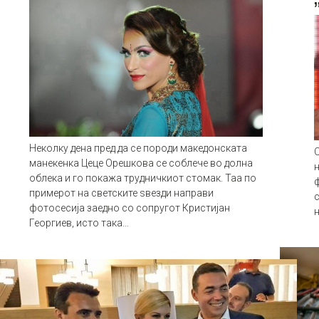
Неколку дена пред да се породи македонската
С
манекенка Цеце Орешкова се соблече во долна
н
облека и го покажа трудничкиот стомак. Таа по
ф
примерот на светските ѕвезди направи
фотосесија заедно со сопругот Кристијан
Георгиев, исто така…