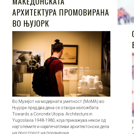
МАКЕДОНСКАТА
АРХИТЕКТУРА ПРОМОВИРАНА
ВО ЊУЈОРК
Во Музејот на модерната уметност (МоМА) во
Њујорк пред два дена се отвори изложбата
Towards a Concrete Utopia: Architecture in
Yugoslavia 1948-1980, која прикажува некои од
Е
најголемите и највпечатливи архитектонски дела
г
на просторот на поранешна…