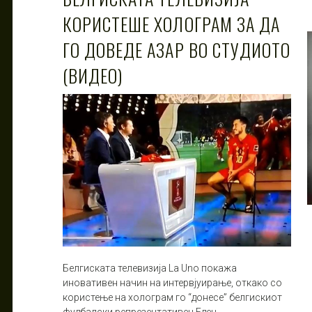
КОРИСТЕШЕ ХОЛОГРАМ ЗА ДА
ГО ДОВЕДЕ АЗАР ВО СТУДИОТО
(ВИДЕО)
Белгиската телевизија La Uno покажа
иновативен начин на интервјуирање, откако со
користење на холограм го “донесе” белгискиот
фудбалски репрезентативец Еден