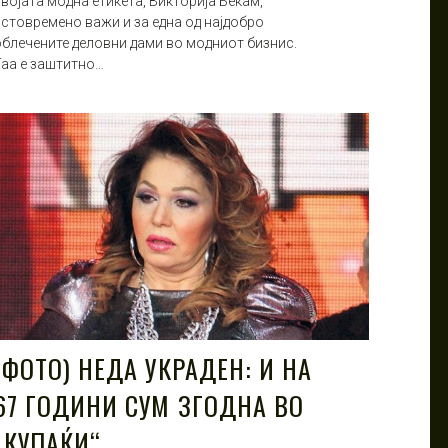
војата модна етикета, Викторија Бекам,
истовремено важи и за една од најдобро
облечените деловни дами во модниот бизнис.
Таа е заштитно…
(ФОТО) НЕДА УКРАДЕН: И НА
67 ГОДИНИ СУМ ЗГОДНА ВО
„КУПАЌИ“