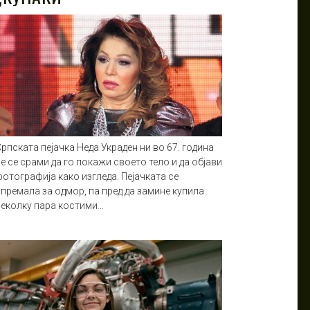
рпската пејачка Неда Украден ни во 67. година
е се срами да го покажи своето тело и да објави
отографија како изгледа. Пејачката се
спремала за одмор, па пред да замине купила
неколку пара костими…