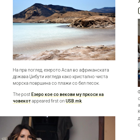
На прв поглед, езерото Асал во африканската
држава Џибути изгледа како кристално чиста
морска површина со плажи со бел песок.
The post
Езеро кое со векови му пркоси на
о
човекот
appeared first on
USB.mk
.
К