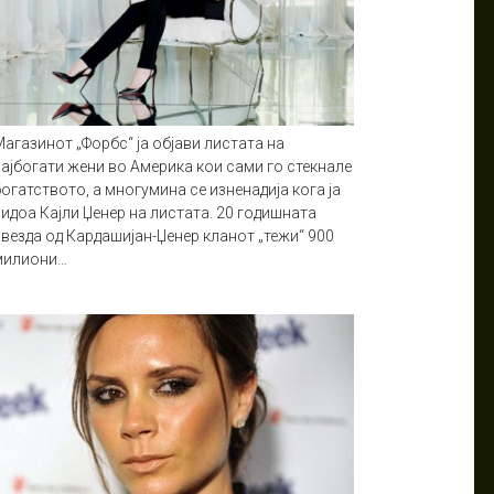
агазинот „Форбс“ ја објави листата на
најбогати жени во Америка кои сами го стекнале
огатството, а многумина се изненадија кога ја
идоа Кајли Џенер на листата. 20 годишната
ѕвезда од Кардашијан-Џенер кланот „тежи“ 900
милиони…