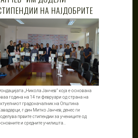
СТИПЕНДИИ НА НАЈДОБРИТЕ
Фондацијата „Никола Јанчев“ која е основана
ваа година на 14 ти февруари од страна на
актуелниот градоначалник на Општина
авадарци, г-дин Митко Јанчев, денес ги
доделува првите стипендии за учениците од
основните и средните училишта…