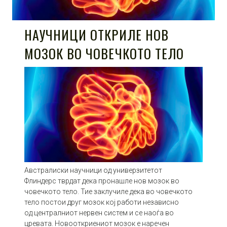
НАУЧНИЦИ ОТКРИЛЕ НОВ
МОЗОК ВО ЧОВЕЧКОТО ТЕЛО
Австралиски научници од универзитетот
Флиндерс тврдат дека пронашле нов мозок во
човечкото тело. Тие заклучиле дека во човечкото
тело постои друг мозок кој работи независно
од централниот нервен систем и се наоѓа во
цревата. Новооткриениот мозок е наречен