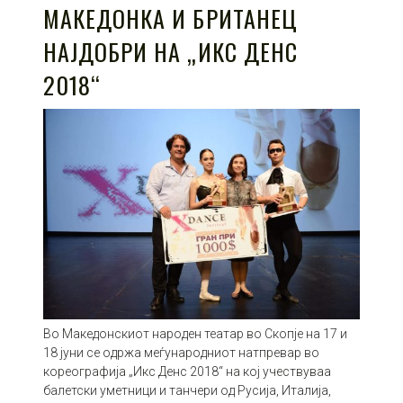
МАКЕДОНКА И БРИТАНЕЦ
НАЈДОБРИ НА „ИКС ДЕНС
2018“
Во Македонскиот народен театар во Скопје на 17 и
18 јуни се одржа меѓународниот натпревар во
кореографија „Икс Денс 2018“ на кој учествуваа
балетски уметници и танчери од Русија, Италија,