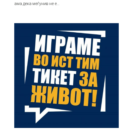
ама дека меѓунив не е…