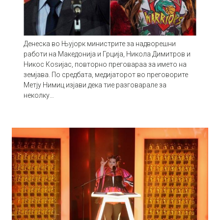
Денеска во Њујорк министрите за надворешни
работи на Македонија и Грција, Никола Димитров и
Никос Коѕијас, повторно преговараа за името на
земјава. По средбата, медијаторот во преговорите
Метју Нимиц изјави дека тие разговарале за
неколку…