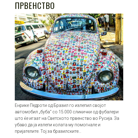
ПРВЕНСТВО
Енрике Педроти од Бразил го излепил својот
автомобил „буба“ со 15.000 сликички од фубалери
што ќе игаат на Светското првенство во Русија. За
убаво да ја излепи колата му помогнале и
пријателите. Тој за бразилските…