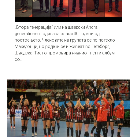
„Втора генерација“ или на шведски Andra
generationen годинава слави 30 години од
постоењето. Членовите на групата се по потекло
Македонци, но родени се и живеат во Гетеборг,
Шведска. Тие го промовира нивниот петти албум
со…