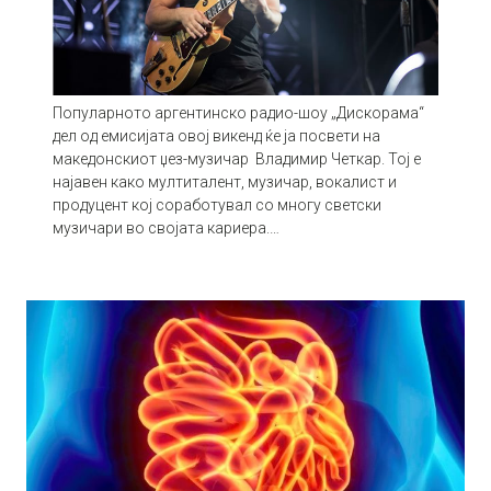
Популарното аргентинско радио-шоу „Дискорама“
дел од емисијата овој викенд ќе ја посвети на
македонскиот џез-музичар Владимир Четкар. Тој е
најавен како мултиталент, музичар, вокалист и
продуцент кој соработувал со многу светски
музичари во својата кариера.…