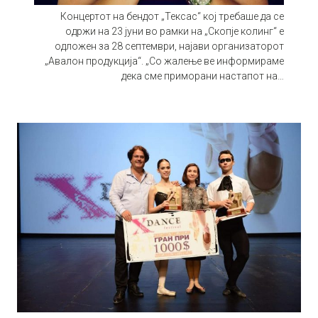
Концертот на бендот „Тексас“ кој требаше да се
одржи на 23 јуни во рамки на „Скопје колинг“ е
одложен за 28 септември, најави организаторот
„Авалон продукција“. „Со жалење ве информираме
дека сме приморани настапот на…