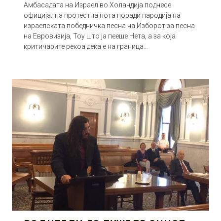
Амбасадата на Израел во Холандија поднесе
официјална протестна нота поради пародија на
израелската победничка песна на Изборот за песна
на Евровизија, Тоy што ја пееше Нета, а за која
критичарите рекоа дека е на граница…