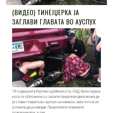
(ВИДЕО) ТИНЕЈЏЕРКА ЈА
ЗАГЛАВИ ГЛАВАТА ВО АУСПУХ
19-годишната Кејтлин од Минесота, САД, била пијана
кога се обложила со своите пријатели дека може да
ја стави главата во ауспух на камион, ама потоа не
успеала да ја извади. Пријателите повикале
пожарникари, а тие…