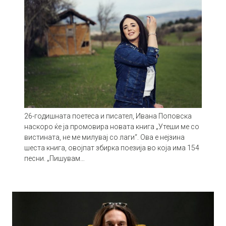
26-годишната поетеса и писател, Ивана Поповска
наскоро ќе ја промовира новата книга „Утеши ме со
вистината, не ме милувај со лаги“. Ова е нејзина
шеста книга, овојпат збирка поезија во која има 154
песни. „Пишувам…