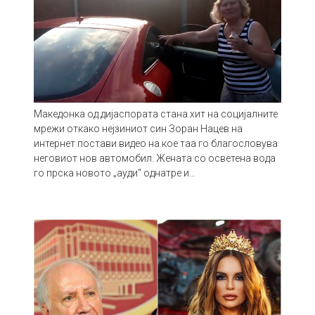
Македонка од дијаспората стана хит на социјалните
мрежи откако нејзиниот син Зоран Нацев на
интернет постави видео на кое таа го благословува
неговиот нов автомобил. Жената со осветена вода
го прска новото „ауди“ однатре и…