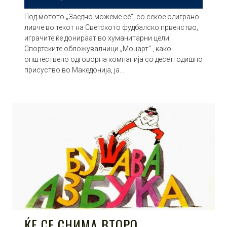
Под мотото „Заедно можеме сè“, со секое одиграно
ливче во текот на Светското фудбалско првенство,
играчите ќе донираат во хуманитарни цели
Спортските обложувалници „Моцарт“ , како
општествено одговорна компанија со десетгодишно
присуство во Македонија, ја…
ЌЕ СЕ СНИМА ВТОРО