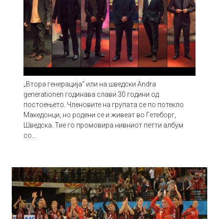
„Втора генерација“ или на шведски Andra
generationen годинава слави 30 години од
постоењето. Членовите на групата се по потекло
Македонци, но родени се и живеат во Гетеборг,
Шведска. Тие го промовира нивниот петти албум
со…