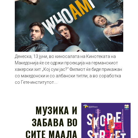
Денеска, 13 јуни, во киносалата на Кинотеката на
Македонија ќе се одржи проекција на германскиот
хакерски хит „Кој сум јас?“ Филмот ќе биде прикажан
со македонски и со албански титли, а во соработка
со Гете-институтот.…
МУЗИКА И
ЗАБАВА ВО
СИТЕ МААЛА