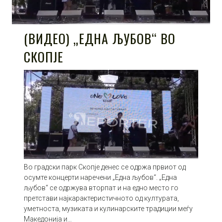
(ВИДЕО) „ЕДНА ЉУБОВ“ ВО
СКОПЈЕ
Во градски парк Скопје денес се одржа првиот од
осумте концерти наречени „Една љубов“. „Една
љубов“ се одржува вторпат и на едно место го
претстави најкарактеристичното од културата,
уметноста, музиката и кулинарските традиции меѓу
Македонија и…