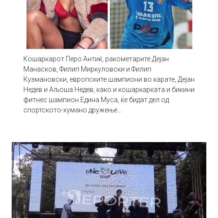
Кошаркарот Перо Антиќ, ракометарите Дејан
Манасков, Филип Миркуловски и Филип
Кузмановски, европските шампиони во карате, Дејан
Недев и Аљоша Недев, како и кошаркарката и бикини
фитнес шампион Едина Муса, ќе бидат дел од
спортското-хумано дружење…