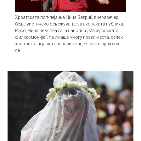
Хрватската поп-пејачка Нина Бадриќ, вчеравечер
беше вистинско освежување за скопската публика.
Иако, Нина не успеа да ја наполни „Македонската
филхармонија“, па имаше многу прази места, сепак,
хрваткста пејачка направи концерт за кој долго ќе
се…