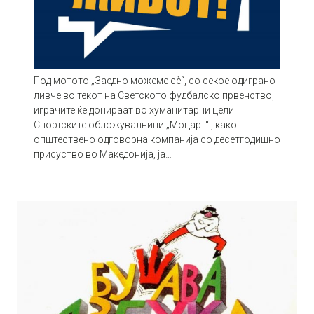
Под мотото „Заедно можеме сè“, со секое одиграно
ливче во текот на Светското фудбалско првенство,
играчите ќе донираат во хуманитарни цели
Спортските обложувалници „Моцарт“ , како
општествено одговорна компанија со десетгодишно
присуство во Македонија, ја…