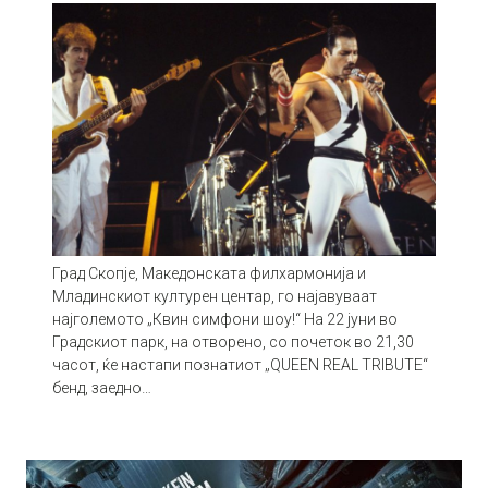
Град Скопје, Македонската филхармонија и
Младинскиот културен центар, го најавуваат
најголемото „Квин симфони шоу!“ На 22 јуни во
Градскиот парк, на отворено, со почеток во 21,30
часот, ќе настапи познатиот „QUEEN REAL TRIBUTE“
бенд, заедно…