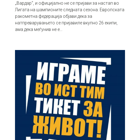
„Вардар“, и официјално не се пријави за настап во
Лигата на шампионите следната сезона. Европската
ракометна федерација објави дека за
натпреварувањето се пријавиле вкупно 26 екипи,
ама дека меѓунив не е…