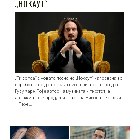
„НОКАУТ“
„Ти се таа“ е новата песна на „Нокаут“ направена во
соработка со долгогодишниот пријател на бендот
Гуру Харе. Тој е автор на музиката и текстот, а
аранжманот и продукцијата се на Никола Перевски
– Пере.…