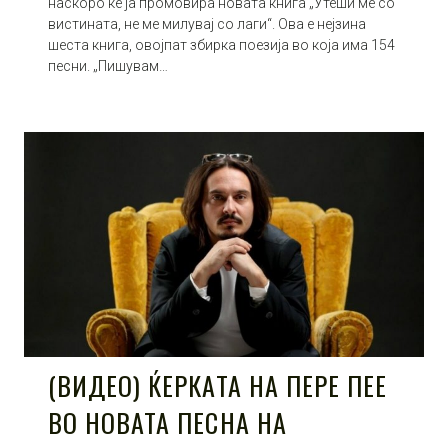
наскоро ќе ја промовира новата книга „Утеши ме со
вистината, не ме милувај со лаги“. Ова е нејзина
шеста книга, овојпат збирка поезија во која има 154
песни. „Пишувам…
(ВИДЕО) ЌЕРКАТА НА ПЕРЕ ПЕЕ
ВО НОВАТА ПЕСНА НА