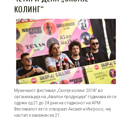
КОЛИНГ“
Музичкиот фестивал „Скопје колинг 2018“ во
организација на „Авалон продукција“ годинава ќе се
одржи од 21 до 24 јуни на стадионот на АРМ.
Фестивалот ќе го отвораат Аксвел и Ингросо, чиј
настап е закажан за 21…