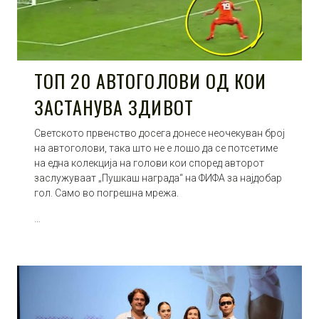
ТОП 20 АВТОГОЛОВИ ОД КОИ
ЗАСТАНУВА ЗДИВОТ
Светското првенство досега донесе неочекуван број
на автоголови, така што не е лошо да се потсетиме
на една колекција на голови кои според авторот
заслужуваат „Пушкаш награда“ на ФИФА за најдобар
гол. Само во погрешна мрежа.
…