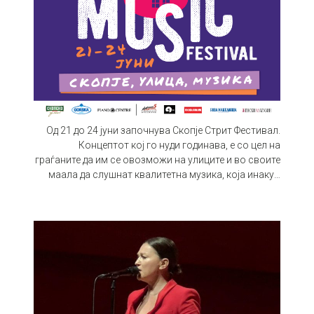
Од 21 до 24 јуни започнува Скопје Стрит Фестивал.
Концептот кој го нуди годинава, е со цел на
граѓаните да им се овозможи на улиците и во своите
маала да слушнат квалитетна музика, која инаку…