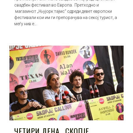
свадбен фестивал во Европа. Претходно и
магазинот „Њујорк тајмс“ одреди девет европски
фестивали кои им ги препорачува на секој турист, а
меѓу нив е…
ЧЕТИРИ ДЕНА „СКОПЈЕ