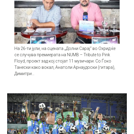
На 26-ти јули, на сцената „Долни Сарај“ во Охрид ќе
се случува премиерата на NUMB – Tribute to Pink
Floyd, проект зад кој стојат 11 музичари. Со Ѓоко
Танески како вокал, Анатоли Aрнаудоски (гитара),
Димитри…