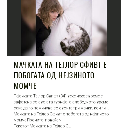
МАЧКАТА НА ТЕЈЛОР СФИВТ Е
ПОБОГАТА ОД НЕЈЗИНОТО
МОМЧЕ
Пејачката Тејлор Свифт (34) веќе некое време е
зафатена со својата турнеја, а слободното време
сака да го поминува со своите три мачки, кои ги …
Мачката на Тејлор Сфивт е побогата од нејзиното
момче Прочитај повеќе »
Текстот Мачката на Тејлор С…