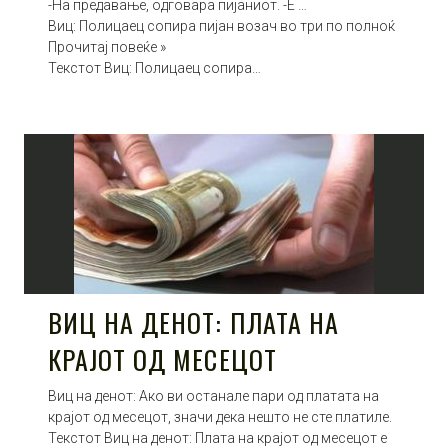
-На предавање, одговара пијаниот. -Е …
Виц: Полицаец сопира пијан возач во три по полноќ
Прочитај повеќе »
Текстот Виц: Полицаец сопира…
ВИЦ НА ДЕНОТ: ПЛАТА НА
КРАЈОТ ОД МЕСЕЦОТ
Виц на денот: Ако ви останале пари од платата на
крајот oд месецот, значи дека нешто не сте платиле.
Текстот Виц на денот: Плата на крајот од месецот е