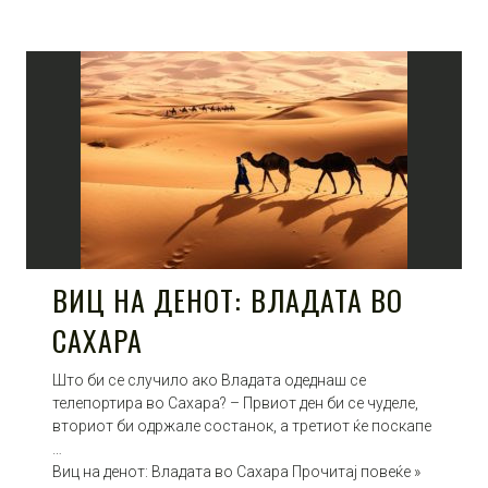
ВИЦ НА ДЕНОТ: ВЛАДАТА ВО
САХАРА
Што би се случило ако Владата одеднаш се
телепортира во Сахара? – Првиот ден би се чуделе,
вториот би одржале состанок, а третиот ќе поскапе
…
Виц на денот: Владата во Сахара Прочитај повеќе »