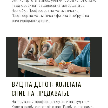
„Милионер“ стана апсолутен хит во регионот откако
не одговори на прашање за катастрофата во
Чернобил. Професорот по математика и …
Професор по математика и физика се обрука на
квиз: искористи два ви…
ВИЦ НА ДЕНОТ: KОЛЕГАТА
СПИЕ НА ПРЕДАВАЊЕ
На предавање професорот му вели на студент: –
Колега, разбудете го тој до вас! -Разбудете го сами,