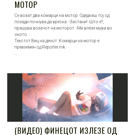
МОТОР
Се возат два комарци на мотор. Одеднаш тој од
позади почнува да вреска: -Застани! -Што е?,
прашува возачот на моторот. -Ми влезе мува во
окото.
Текстот Виц на денот: Комарци на мотор е
превземен од Reporter.mk.
…
(ВИДЕО) ФИНЕЦОТ ИЗЛЕЗЕ ОД