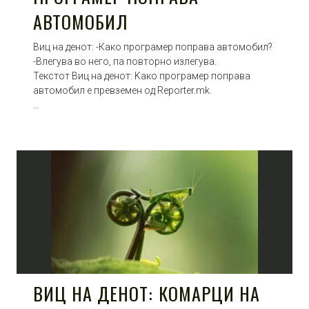
АВТОМОБИЛ
Виц на денот: -Како програмер поправа автомобил?
-Влегува во него, па повторно излегува.
Текстот Виц на денот: Kако програмер поправа
автомобил е превземен од Reporter.mk.
…
ВИЦ НА ДЕНОТ: КОМАРЦИ НА