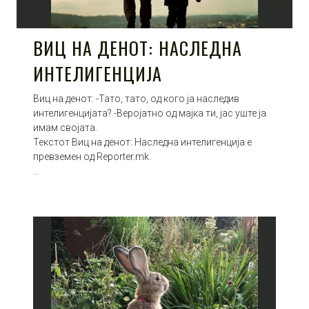
ВИЦ НА ДЕНОТ: НАСЛЕДНА
ИНТЕЛИГЕНЦИЈА
Виц на денот: -Тато, тато, од кого ја наследив
интелигенцијата? -Веројатно од мајка ти, јас уште ја
имам својата.
Текстот Виц на денот: Наследна интелигенција е
превземен од Reporter.mk.
…