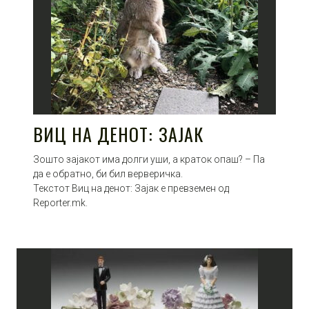
ВИЦ НА ДЕНОТ: ЗАЈАК
Зошто зајакот има долги уши, а краток опаш? – Па
да е обратно, би бил верверичка.
Текстот Виц на денот: Зајак е превземен од
Reporter.mk.