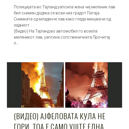
Полицијата во Тајланд уапсила жена чиј миленик лав
бил снимен додека се вози низ градот Патаја.
Снимката од младенче лав како гледа минувачи од
задниот …
(Видео) На Тајланд во автомобил го возела
миленикот лав, уапсена сопственичката Прочитај
п…
(ВИДЕО) АЈФЕЛОВАТА КУЛА НЕ
ГОРИ, ТОА Е САМО УШТЕ ЕДНА