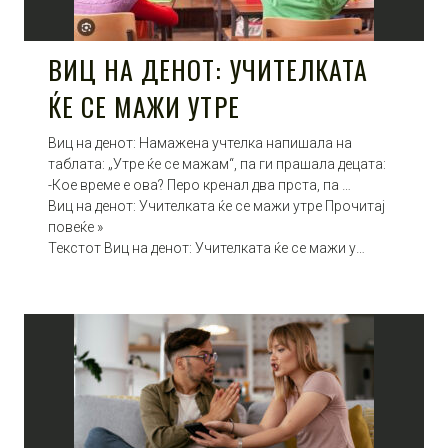
ВИЦ НА ДЕНОТ: УЧИТЕЛКАТА
ЌЕ СЕ МАЖИ УТРЕ
Виц на денот: Намажена учтелка напишала на
таблата: „Утре ќе се мажам“, па ги прашала децата:
-Кое време е ова? Перо кренал два прста, па …
Виц на денот: Учителката ќе се мажи утре Прочитај
повеќе »
Текстот Виц на денот: Учителката ќе се мажи у…