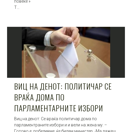
повеќе »
Т…
ВИЦ НА ДЕНОТ: ПОЛИТИЧАР СЕ
ВРАЌА ДОМА ПО
ПАРЛАМЕНТАРНИТЕ ИЗБОРИ
Виц на денот: Се враќа политичар дома по
парламентраните избори и и вели на жена му: –
Готово е, победивме, ќе бидам министер. -Ма лажеш.