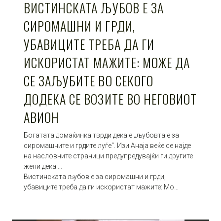
ВИСТИНСКАТА ЉУБОВ Е ЗА
СИРОМАШНИ И ГРДИ,
УБАВИЦИТЕ ТРЕБА ДА ГИ
ИСКОРИСТАТ МАЖИТЕ: МОЖЕ ДА
СЕ ЗАЉУБИТЕ ВО СЕКОГО
ДОДЕКА СЕ ВОЗИТЕ ВО НЕГОВИОТ
АВИОН
Богатата домаќинка тврди дека е „љубовта е за
сиромашните и грдите луѓе“. Изи Анаја веќе се најде
на насловните страници предупредувајќи ги другите
жени дека …
Вистинската љубов е за сиромашни и грди,
убавиците треба да ги искористат мажите: Мо…