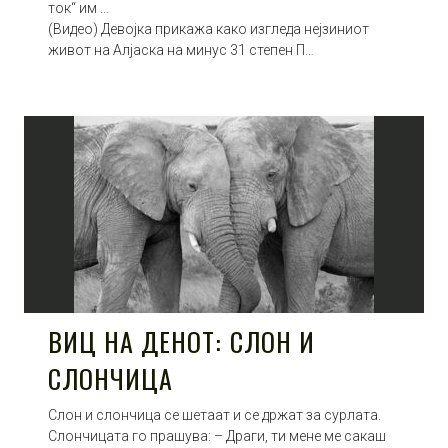
ток“ им …
(Видео) Девојка прикажа како изгледа нејзиниот
живот на Алјаска на минус 31 степен П…
ВИЦ НА ДЕНОТ: СЛОН И
СЛОНЧИЦА
Слон и слончица се шетаат и се држат за сурлата.
Слончицата го прашува: – Драги, ти мене ме сакаш