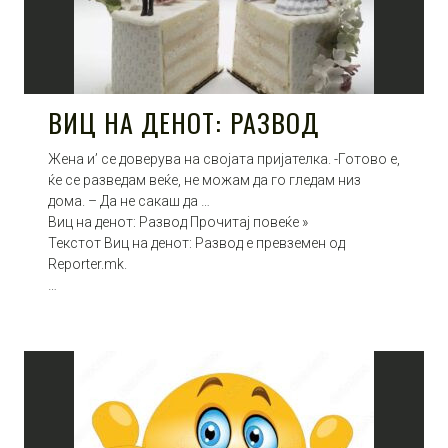
ВИЦ НА ДЕНОТ: РАЗВОД
Жена и’ се доверува на својата пријателка. -Готово е,
ќе се разведам веќе, не можам да го гледам низ
дома. – Да не сакаш да …
Виц на денот: Развод Прочитај повеќе »
Текстот Виц на денот: Развод е превземен од
Reporter.mk.
…