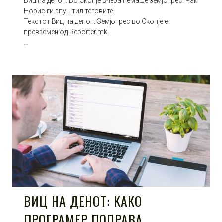
Виц на денот: Во Скопје вчера немаше земјотрес. Чак
Норис ги спуштил теговите.
Текстот Виц на денот: Земјотрес во Скопје е
превземен од Reporter.mk.
…
ВИЦ НА ДЕНОТ: KАКО
ПРОГРАМЕР ПОПРАВА