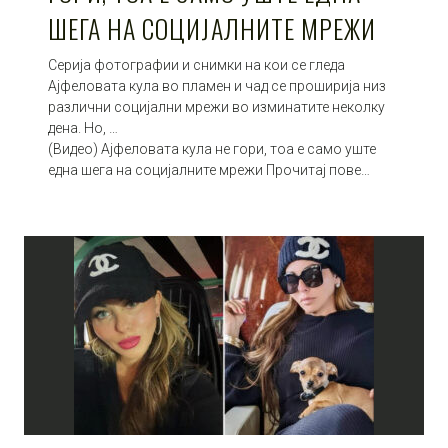
ШЕГА НА СОЦИЈАЛНИТЕ МРЕЖИ
Серија фотографии и снимки на кои се гледа
Ајфеловата кула во пламен и чад се проширија низ
различни социјални мрежи во изминатите неколку
дена. Но, …
(Видео) Ајфеловата кула не гори, тоа е само уште
една шега на социјалните мрежи Прочитај пове…