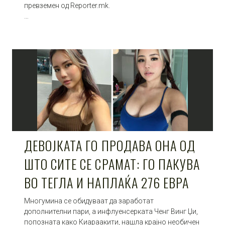
превземен од Reporter.mk.
…
ДЕВОЈКАТА ГО ПРОДАВА ОНА ОД
ШТО СИТЕ СЕ СРАМАТ: ГО ПАКУВА
ВО ТЕГЛА И НАПЛАЌА 276 ЕВРА
Многумина се обидуваат да заработат
дополнителни пари, а инфлуенсерката Ченг Винг Џи,
попозната како Киараакити, нашла крајно необичен