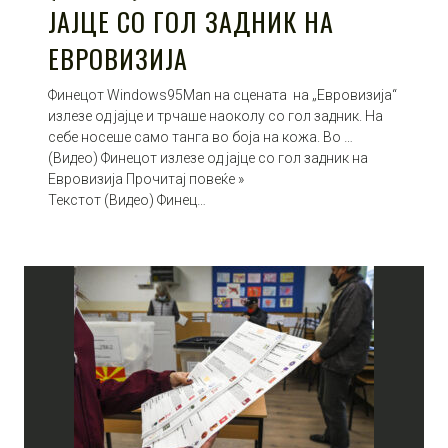
ЈАЈЦЕ СО ГОЛ ЗАДНИК НА
ЕВРОВИЗИЈА
Финецот Windows95Man на сцената на „Евровизија“
излезе од јајце и трчаше наоколу со гол задник. На
себе носеше само танга во боја на кожа. Во …
(Видео) Финецот излезе од јајце со гол задник на
Евровизија Прочитај повеќе »
Текстот (Видео) Финец…