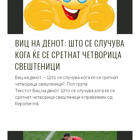
ВИЦ НА ДЕНОТ: ШТО СЕ СЛУЧУВА
КОГА ЌЕ СЕ СРЕТНАТ ЧЕТВОРИЦА
СВЕШТЕНИЦИ
Виц на денот: – Што се случува кога ќе се сретнат
четворица свештеници? -Поп група
Текстот Виц на денот: Што се случува кога ќе се
сретнат четворица свештеници е превземен од
Reporter.mk.
…