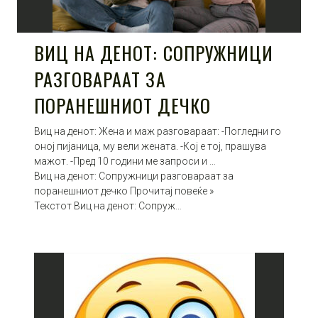
ВИЦ НА ДЕНОТ: СОПРУЖНИЦИ
РАЗГОВАРААТ ЗА
ПОРАНЕШНИОТ ДЕЧКО
Виц на денот: Жена и маж разговараат: -Погледни го
оној пијаница, му вели жената. -Кој е тој, прашува
мажот. -Пред 10 години ме запроси и …
Виц на денот: Сопружници разговараат за
поранешниот дечко Прочитај повеќе »
Текстот Виц на денот: Сопруж…