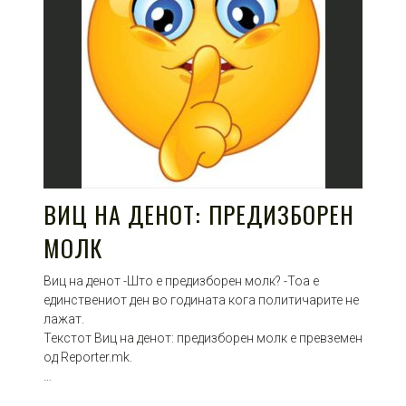
ВИЦ НА ДЕНОТ: ПРЕДИЗБОРЕН
МОЛК
Виц на денот -Што е предизборен молк? -Тоа е
единствениот ден во годината кога политичарите не
лажат.
Текстот Виц на денот: предизборен молк е превземен
од Reporter.mk.
…