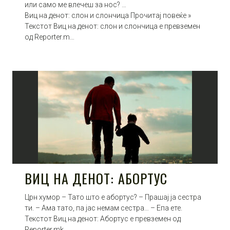
или само ме влечеш за нос? …
Виц на денот: слон и слончица Прочитај повеќе »
Текстот Виц на денот: слон и слончица е превземен
од Reporter.m…
ВИЦ НА ДЕНОТ: АБОРТУС
Црн хумор – Тато што е абортус? – Прашај ја сестра
ти. – Ама тато, па јас немам сестра… – Епа ете.
Текстот Виц на денот: Абортус е превземен од
Reporter.mk.