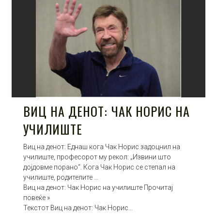
ВИЦ НА ДЕНОТ: ЧАК НОРИС НА
УЧИЛИШТЕ
Виц на денот: Еднаш кога Чак Норис задоцнил на
училиште, професорот му рекол: „Извини што
дојдовме порано“. Кога Чак Норис се степал на
училиште, родителите …
Виц на денот: Чак Норис на училиште Прочитај
повеќе »
Текстот Виц на денот: Чак Норис…