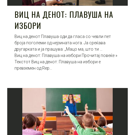
ВИЦ НА ДЕНОТ: ПЛАВУША НА
ИЗБОРИ
Виц на денот Плавуша оди да гласа со чевли пет
броја поголеми од нејзината нога. Ја среќава
другарката и ја прашува: „Мацо ма, што ти …
Виц на денот: Плавуша на избори Прочитај повеќе »
Текстот Виц на денот: Плавуша на избори е
превземен од Rep…